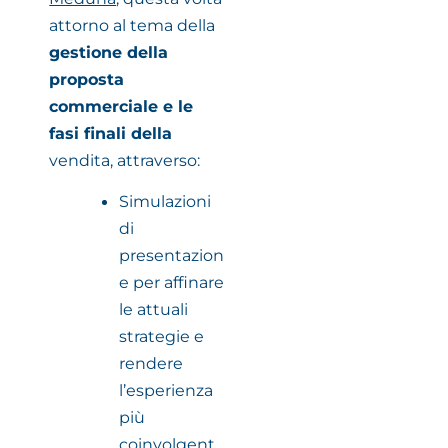
attorno al tema della
gestione della
proposta
commerciale e le
fasi finali della
vendita, attraverso:
Simulazioni
di
presentazion
e per affinare
le attuali
strategie e
rendere
l’esperienza
più
coinvolgent