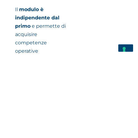
Il
modulo è
indipendente dal
primo
e permette di
acquisire
competenze
operative
immediatamente
spendibili nella
gestione della
vendita quotidiana.
Ricorda però che i
posti sono limitati!
Per maggiori
informazioni e
iscrizioni clicca il