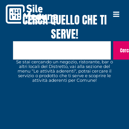
Vai
al
CERCA QUELLO CHE TI
contenuto
SERVE!
C
e
Cerc
r
c
Se stai cercando un negozio, ristorante, bar o
a
altri locali del Distretto, vai alla sezione del
menu "Le attività aderenti", potrai cercare il
servizio o prodotto che ti serve e scoprire le
attività aderenti per Comune!