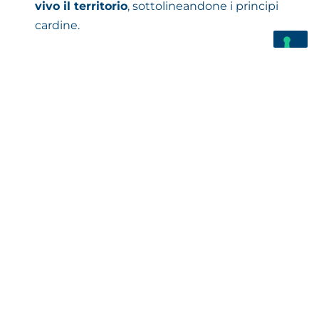
vivo il territorio
, sottolineandone i principi
cardine.
Continua così il percorso di networking tra i
sei Comuni (Azzano Decimo, Chions, Fiume
Veneto, Pasiano di Pordenone, Prata di
Pordenone e Pravisdomini) e la volontà di
preservare le ricchezze ivi contenute
–
culturali, tradizionali, sociali – al fine non solo
di aumentare il numero di partecipanti,
quanto più di
valorizzare le idee,
aumentare la coesione
e
diffondere i
valori dei Distretto
.