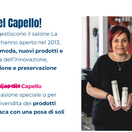
l Capello!
estiscono il salone La
hanno aperto nel 2013,
 moda, nuovi prodotti e
a dell’innovazione,
ione e preservazione
 Capello
que del Capello
casione speciale o per
 rivendita dei
prodotti
ca con una posa di soli