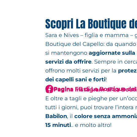
Scopri La Boutique de
Sara e Nives – figlia e mamma – g
Boutique del Capello: da quando 
si mantengono
aggiornate sulla
servizi da offrire
. Sempre in cerc
offrono molti servizi per la
protez
dei capelli sani e forti
!
Pagina FB di La Boutique del
Pagina Instagram di La Bouti
E oltre a tagli e pieghe per un’oc
tutti i giorni, puoi trovare l’intera
Babilon
, il
colore senza ammonia
15 minuti
.. e molto altro!