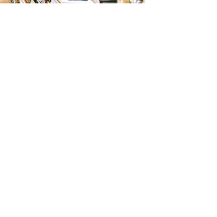
3082 Azzano Decimo PN
ail.com
ando qui
!