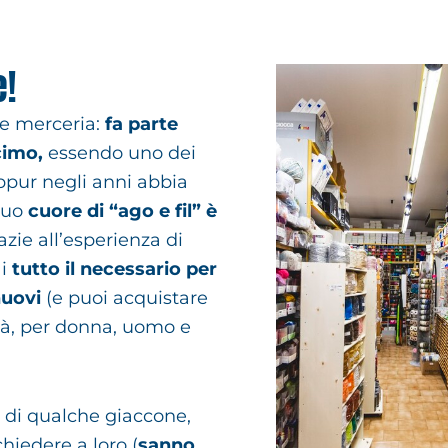
e!
ce merceria:
fa parte
cimo,
essendo uno dei
eppur negli anni abbia
 suo
cuore di “ago e fil” è
razie all’esperienza di
ai
tutto il necessario per
nuovi
(e puoi acquistare
tà, per donna, uomo e
di qualche giaccone,
chiedere a loro (
sanno