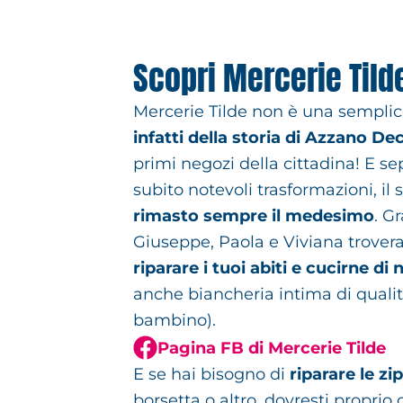
Scopri Mercerie Tild
Mercerie Tilde non è una sempli
infatti della storia di Azzano De
primi negozi della cittadina! E s
subito notevoli trasformazioni, il
rimasto sempre il medesimo
. G
Giuseppe, Paola e Viviana trover
riparare i tuoi abiti e cucirne di 
anche biancheria intima di quali
bambino).
Pagina FB di Mercerie Tilde
E se hai bisogno di
riparare le zip
borsetta o altro, dovresti proprio 