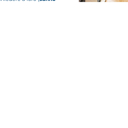
Via Trieste, 55, 3
391 340 6983
tildemercerie@gm
Trovi gli orari
clicc