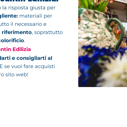
 la risposta giusta per
liente:
materiali per
tutto il necessario e
 riferimento
, soprattutto
olorificio
.
tin Edilizia
rti e consigliarti al
 E se vuoi fare acquisti
ro sito web!
Via Monsignor Vinc
di Pordenone PN