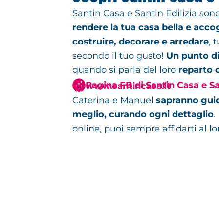
Santin Casa e Santin Edilizia sono
rendere la tua casa bella e accog
costruire, decorare e arredare
, 
secondo il tuo gusto!
Un punto di
quando si parla del loro
reparto c
Pagina FB di Santin Casa e San
www.santincasa.it
Caterina e Manuel
sapranno guida
meglio, curando ogni dettaglio
.
online, puoi sempre affidarti al lo