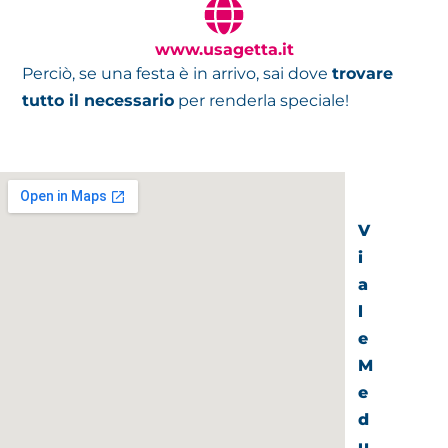
www.usagetta.it
Perciò, se una festa è in arrivo, sai dove
trovare
tutto il necessario
per renderla speciale!
V
i
a
l
e
M
e
d
u