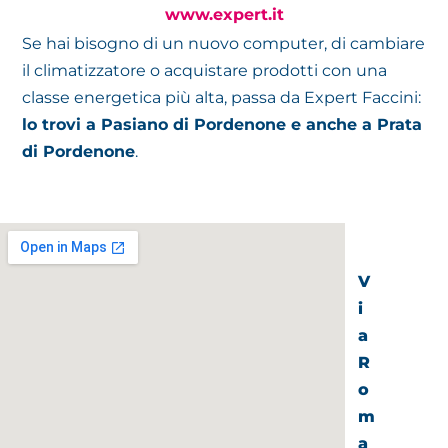
www.expert.it
Se hai bisogno di un nuovo computer, di cambiare
il climatizzatore o acquistare prodotti con una
classe energetica più alta, passa da Expert Faccini:
lo trovi a Pasiano di Pordenone e anche a Prata
di Pordenone
.
V
i
a
R
o
m
a