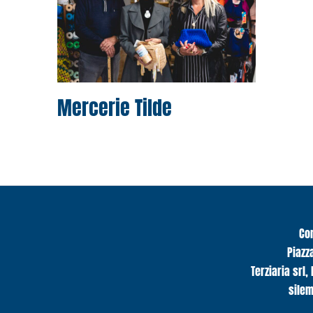
Mercerie Tilde
Co
Piazz
Terziaria srl,
sile