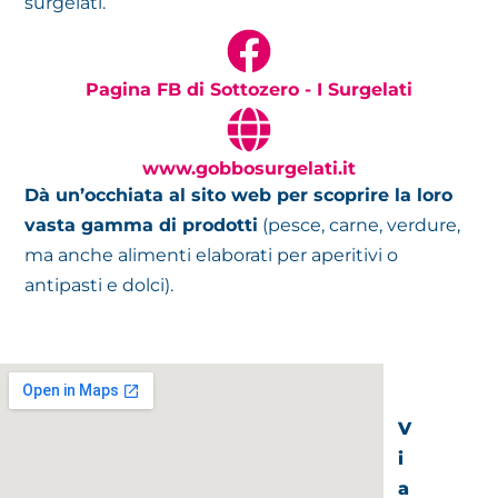
surgelati.
Pagina FB di Sottozero - I Surgelati
www.gobbosurgelati.it
Dà un’occhiata al sito web per scoprire la loro
vasta gamma di prodotti
(pesce, carne, verdure,
ma anche alimenti elaborati per aperitivi o
antipasti e dolci).
V
i
a