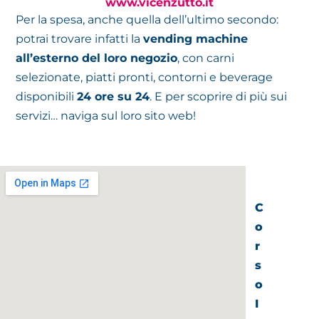
www.vicenzutto.it
Per la spesa, anche quella dell’ultimo secondo:
potrai trovare infatti la
vending machine
all’esterno del loro negozio
, con carni
selezionate, piatti pronti, contorni e beverage
disponibili
24 ore su 24
. E per scoprire di più sui
servizi… naviga sul loro sito web!
C
o
r
s
o
I