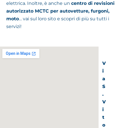
elettrica. Inoltre, è anche un
centro di revisioni
autorizzato MCTC per autovetture, furgoni,
moto
… vai sul loro sito e scopri di più su tutti i
servizi!
V
i
a
S
.
V
i
t
o