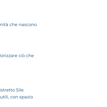
tunità che nascono
lorizzare ciò che
stretto Sile
tili, con spazio