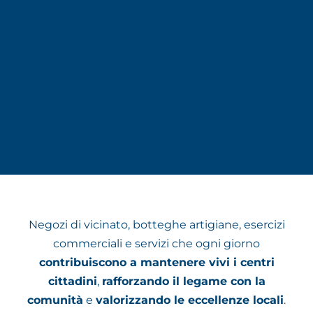
Negozi di vicinato, botteghe artigiane, esercizi
commerciali e servizi che ogni giorno
contribuiscono a mantenere vivi i centri
cittadini
,
rafforzando il legame con la
comunità
e
valorizzando le eccellenze locali
.