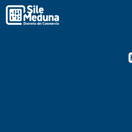
Vai
al
contenuto