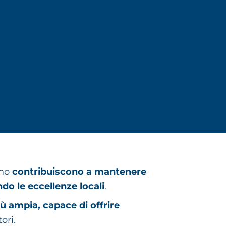
rno
contribuiscono a mantenere
do le eccellenze locali
.
iù ampia, capace di offrire
tori.