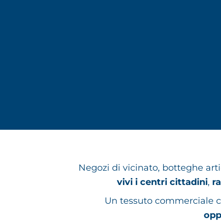
Negozi di vicinato, botteghe art
vivi i centri cittadini
,
r
Un tessuto commerciale che
opp