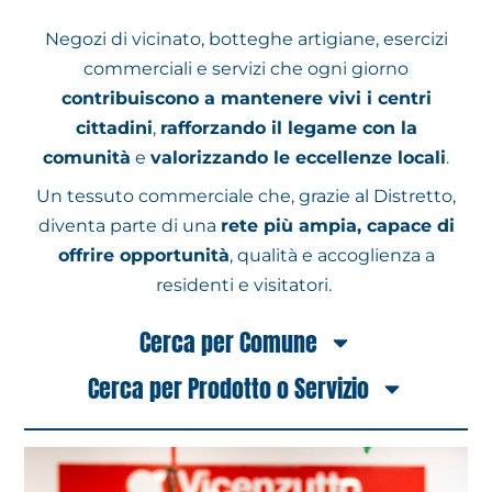
Negozi di vicinato, botteghe artigiane, esercizi
commerciali e servizi che ogni giorno
contribuiscono a mantenere vivi i centri
cittadini
,
rafforzando il legame con la
comunità
e
valorizzando le eccellenze locali
.
Un tessuto commerciale che, grazie al Distretto,
diventa parte di una
rete più ampia, capace di
offrire opportunità
, qualità e accoglienza a
residenti e visitatori.
Cerca per Comune
Cerca per Prodotto o Servizio