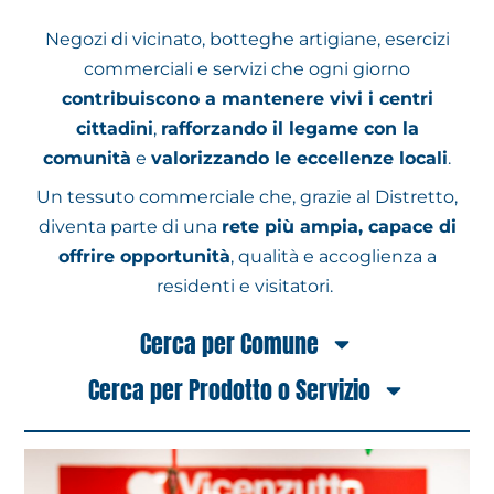
Negozi di vicinato, botteghe artigiane, esercizi
commerciali e servizi che ogni giorno
contribuiscono a mantenere vivi i centri
cittadini
,
rafforzando il legame con la
comunità
e
valorizzando le eccellenze locali
.
Un tessuto commerciale che, grazie al Distretto,
diventa parte di una
rete più ampia, capace di
offrire opportunità
, qualità e accoglienza a
residenti e visitatori.
Cerca per Comune
Cerca per Prodotto o Servizio